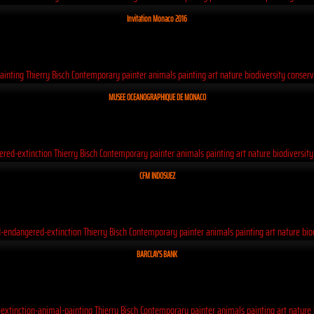
Invitation Monaco 2016
MUSEE OCEANOGRAPHIQUE DE MONACO
CFM INDOSUEZ
BARCLAY`S BANK