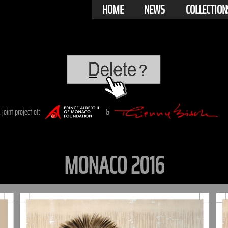
HOME
NEWS
COLLECTION
 joint project of:
&
MONACO 2016