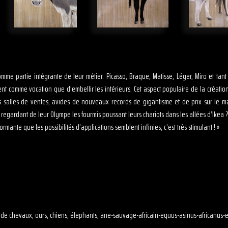
comme partie intégrante de leur métier. Picasso, Braque, Matisse, Léger, Miro et tan
ient comme vocation que d’embellir les intérieurs. Cet aspect populaire de la créati
 salles de ventes, avides de nouveaux records de gigantisme et de prix sur le marc
ux regardant de leur Olympe les fourmis poussant leurs chariots dans les allées d’Ikea 
ormante que les possibilités d’applications semblent infinies, c’est très stimulant ! »
oile de chevaux, ours, chiens, élephants, ane-sauvage-africain-equus-asinus-africanus-