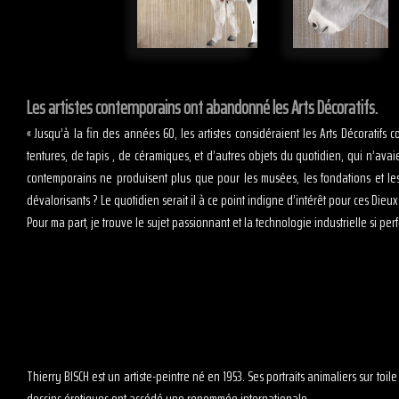
Les artistes contemporains ont abandonné les Arts Décoratifs.
« Jusqu’à la fin des années 60, les artistes considéraient les Arts Décoratifs 
tentures, de tapis , de céramiques, et d’autres objets du quotidien, qui n’ava
contemporains ne produisent plus que pour les musées, les fondations et les
dévalorisants ? Le quotidien serait il à ce point indigne d’intérêt pour ces Die
Pour ma part, je trouve le sujet passionnant et la technologie industrielle si perf
Thierry BISCH est un artiste-peintre né en 1953. Ses portraits animaliers sur t
dessins érotiques ont accédé une renommée internationale.