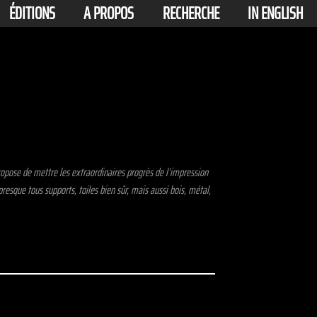
ÉDITIONS
A PROPOS
RECHERCHE
IN ENGLISH
propose de mettre les extraordinaires progrès de l’impression
esque tous supports, toiles bien sûr, mais aussi bois, métal,