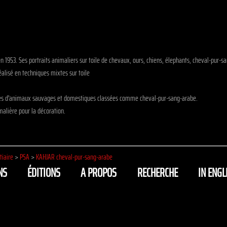
en 1953. Ses portraits animaliers sur toile de chevaux, ours, chiens, élephants, cheval-pur-
lisé en techniques mixtes sur toile
les d'animaux sauvages et domestiques classées comme cheval-pur-sang-arabe.
alière pour la décoration.
tiaire
>
PSA
>
KAHJAR cheval-pur-sang-arabe
NS
ÉDITIONS
A PROPOS
RECHERCHE
IN ENGL