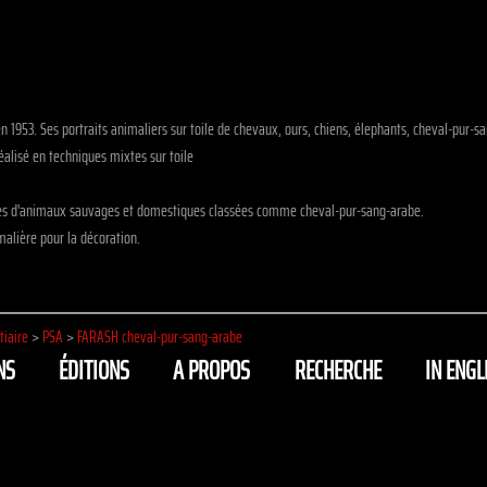
en 1953. Ses portraits animaliers sur toile de chevaux, ours, chiens, élephants, cheval-pur-
alisé en techniques mixtes sur toile
les d'animaux sauvages et domestiques classées comme cheval-pur-sang-arabe.
alière pour la décoration.
tiaire
>
PSA
>
FARASH cheval-pur-sang-arabe
NS
ÉDITIONS
A PROPOS
RECHERCHE
IN ENGL