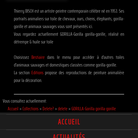
Thierry BISCH est un artiste-peintre contemporain célèbre né en 1953. Ses
portraits animaliers sur toile de chevaux, ours, chiens, élephants, gorilla-
gorille et animaux sauvages vous sont présentés ici.
Vous regardez actuellement GORILLA-Gorilla gorilla-gorille, réalisé en
détrempe & huile sur toile
Choisissez
Bestiaire
dans le menu pour accéder à d'autres toiles
d'animaux sauvages et domestiques classées comme gorilla-gorille.
La section
Editions
propose des reproductions de peinture animalière
pour la décoration.
Vous consultez actuellement:
Accueil
>
Collections
>
Delete?
>
delete
>
GORILLA-Gorilla gorilla-gorille
ACCUEIL
ACTUALITÉS