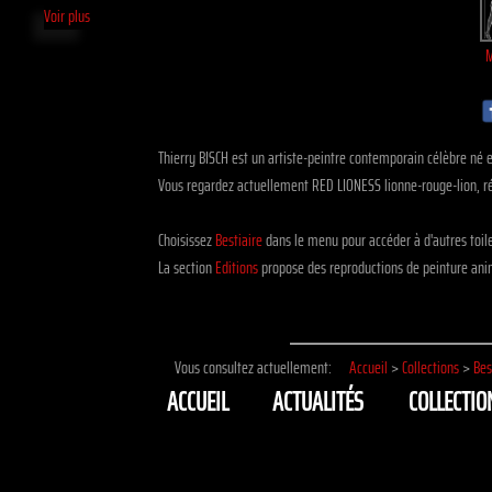
Voir plus
M
Thierry BISCH est un artiste-peintre contemporain célèbre né e
Vous regardez actuellement RED LIONESS lionne-rouge-lion, ré
Choisissez
Bestiaire
dans le menu pour accéder à d'autres toi
La section
Editions
propose des reproductions de peinture anim
Vous consultez actuellement:
Accueil
>
Collections
>
Bes
ACCUEIL
ACTUALITÉS
COLLECTIO