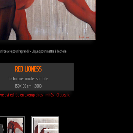
r l'oeuvre pour l'agrandir - Cliquez pour mettre à l'échelle
RED LIONESS
Techniques mixtes sur toile
150X150 cm - 2008
re est editée en exemplaires limités . Cliquez ici