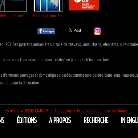
Mettre à l'échelle
Editions disponibles
en 1953. Ses portraits animaliers sur toile de chevaux, ours, chiens, élephants, ours-pol
blanc-sous-l`eau-ursus-maritimus, réalisé en pigments & huile sur toile
les d'animaux sauvages et domestiques classées comme ours-polaire-blanc-sous-l`eau-ursu
alière pour la décoration.
ete?
>
delete
>
URSUS-MARITIMUS--4 ours-polaire-blanc-sous-l`eau-ursus-maritimus
NS
ÉDITIONS
A PROPOS
RECHERCHE
IN ENGL