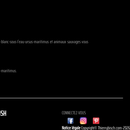
aire-blanc-sous-l`eau-ursus-maritimus et animaux sauvages vous
s-maritimus.
ISH
CONNECTEZ-VOUS
Notice légale
Copyright© Thierrybisch.com-202