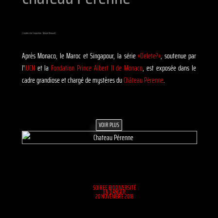
( Curatrice de l'expostion : Manon Dinouart )
Après Monaco, le Maroc et Singapour, la série
«Delete?»
, soutenue par
l'
IUCN
et la
Fondation Prince Albert II de Monaco
, est exposée dans le
cadre grandiose et chargé de mystères du
Château Pérenne
.
VOIR PLUS
SOIREE BIODIVERSITÉ
EN DANGER
20 NOVEMBRE 2018