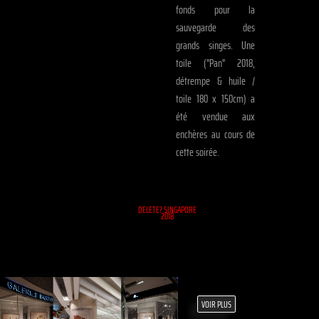
fonds pour la
sauvegarde des
grands singes. Une
toile ("Pan" 2018,
détrempe & huile /
toile 180 x 150cm) a
été vendue aux
enchères au cours de
cette soirée.
DELETE? SINGAPORE
2018
VOIR PLUS