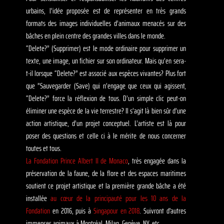
urbains, l’idée proposée est de représenter en très grands
formats des images individuelles d’animaux menacés sur des
bâches en plein centre des grandes villes dans le monde.
“Delete?” (Supprimer) est le mode ordinaire pour supprimer un
texte, une image, un fichier sur son ordinateur. Mais qu’en sera-
t-il lorsque “Delete?” est associé aux espèces vivantes? Plus fort
que ”Sauvegarder (Save) qui n’engage que ceux qui agissent,
“Delete?” force la réflexion de tous. D’un simple clic peut-on
éliminer une espèce de la vie terrestre? Il s’agit là bien sûr d’une
action artistique, d’un projet conceptuel. L’artiste est là pour
poser des questions et celle ci à le mérite de nous concerner
toutes et tous.
La Fondation Prince Albert II de Monaco
, très engagée dans la
préservation de la faune, de la flore et des espaces maritimes
soutient ce projet artistique et la première grande bâche a été
installée
au cœur de la principauté pour les 10 ans de la
Fondation
en 2016, puis à
Singapour en 2018
. Suivront d'autres
immenses animaux à Montréal, Milan, Genève, NY, etc...