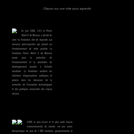
Cliquez sur une toile pour agrandir
En juin 2006, S.A.S le Prince
Albert II de Monaco a décidé de
créer Sa Fondation afin de répondre aux
menaces préoccupantes qui pèsent sur
l'environnement de notre planète. La
Fondation Prince Albert II de Monaco
œuvre pour la protection de
l'environnement et la promotion du
développement durable à l'échelle
mondiale. La Fondation soutient les
initiatives d'organisations publiques et
privées dans les domaines de la
recherche, de l'innovation technologique
et des pratiques conscientes des enjeux
sociaux.
L’UICN, le plus ancien et le plus vaste réseau
environnemental du monde, est une union
démocratique de plus de 1 000 membres, gouvernements et