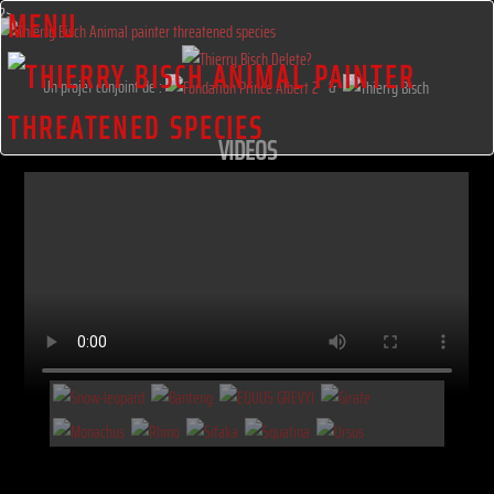
?>
MENU
Un projet conjoint de :
&
VIDEOS