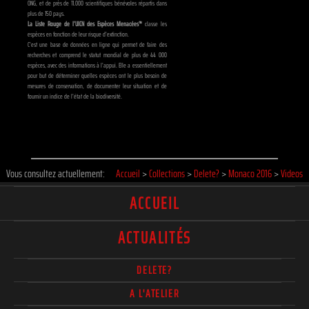
ONG, et de près de 11.000 scientifiques bénévoles répartis dans
plus de 150 pays.
La Liste Rouge de l’UICN des Espèces Menacées™
classe les
espèces en fonction de leur risque d’extinction.
C’est une base de données en ligne qui permet de faire des
recherches et comprend le statut mondial de plus de 44 000
espèces, avec des informations à l’appui. Elle a essentiellement
pour but de déterminer quelles espèces ont le plus besoin de
mesures de conservation, de documenter leur situation et de
fournir un indice de l’état de la biodiversité.
Vous consultez actuellement:
Accueil
>
Collections
>
Delete?
>
Monaco 2016
>
Videos
ACCUEIL
ACTUALITÉS
DELETE?
A L'ATELIER