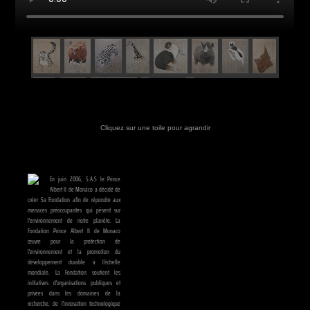
Cliquez sur une toile pour agrandir
En juin 2006, S.A.S le Prince
Albert II de Monaco a décidé de
créer Sa Fondation afin de répondre aux
menaces préoccupantes qui pèsent sur
l'environnement de notre planète. La
Fondation Prince Albert II de Monaco
œuvre pour la protection de
l'environnement et la promotion du
développement durable à l'échelle
mondiale. La Fondation soutient les
initiatives d'organisations publiques et
privées dans les domaines de la
recherche, de l'innovation technologique