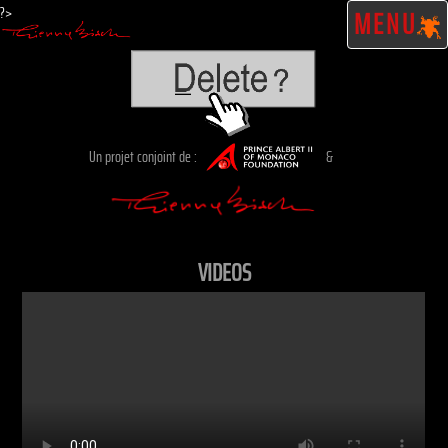
?>
MENU
Un projet conjoint de :
&
VIDEOS