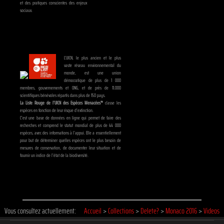
et des pratiques conscientes des enjeux
sociaux.
L’UICN, le plus ancien et le plus
vaste réseau environnemental du
monde, est une union
démocratique de plus de 1 000
membres, gouvernements et ONG, et de près de 11.000
scientifiques bénévoles répartis dans plus de 150 pays.
La Liste Rouge de l’UICN des Espèces Menacées™
classe les
espèces en fonction de leur risque d’extinction.
C’est une base de données en ligne qui permet de faire des
recherches et comprend le statut mondial de plus de 44 000
espèces, avec des informations à l’appui. Elle a essentiellement
pour but de déterminer quelles espèces ont le plus besoin de
mesures de conservation, de documenter leur situation et de
fournir un indice de l’état de la biodiversité.
Vous consultez actuellement:
Accueil
>
Collections
>
Delete?
>
Monaco 2016
>
Videos