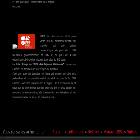
et des pratiques conscientes des enjeux
sociaux.
L’UICN, le plus ancien et le plus
vaste réseau environnemental du
monde, est une union
démocratique de plus de 1 000
membres, gouvernements et ONG, et de près de 11.000
scientifiques bénévoles répartis dans plus de 150 pays.
La Liste Rouge de l’UICN des Espèces Menacées™
classe les
espèces en fonction de leur risque d’extinction.
C’est une base de données en ligne qui permet de faire des
recherches et comprend le statut mondial de plus de 44 000
espèces, avec des informations à l’appui. Elle a essentiellement
pour but de déterminer quelles espèces ont le plus besoin de
mesures de conservation, de documenter leur situation et de
fournir un indice de l’état de la biodiversité.
Vous consultez actuellement:
Accueil
>
Collections
>
Delete?
>
Monaco 2016
>
Videos