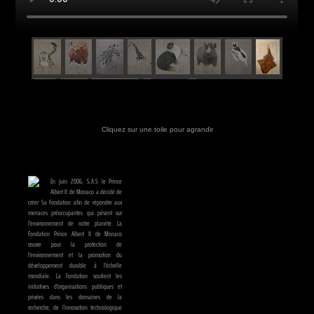
Cliquez sur une toile pour agrandir
En juin 2006, S.A.S le Prince
Albert II de Monaco a décidé de
créer Sa Fondation afin de répondre aux
menaces préoccupantes qui pèsent sur
l'environnement de notre planète. La
Fondation Prince Albert II de Monaco
œuvre pour la protection de
l'environnement et la promotion du
développement durable à l'échelle
mondiale. La Fondation soutient les
initiatives d'organisations publiques et
privées dans les domaines de la
recherche, de l'innovation technologique