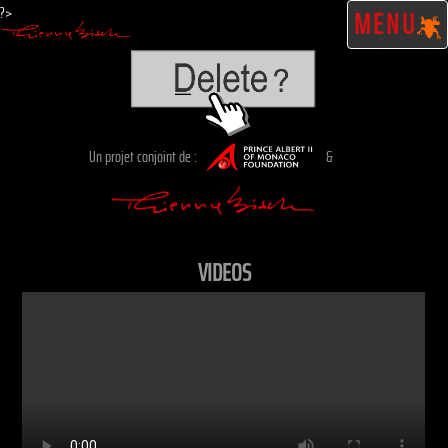
?>
MENU
Un projet conjoint de :
&
VIDEOS