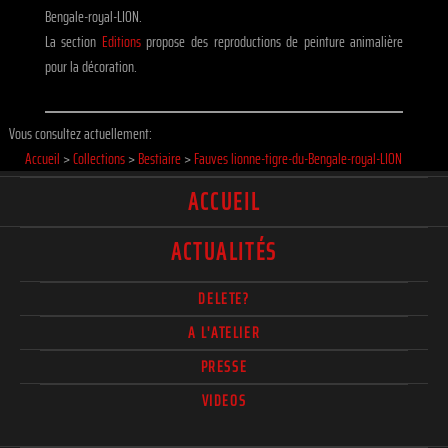
Bengale-royal-LION.
La section
Editions
propose des reproductions de peinture animalière
pour la décoration.
Vous consultez actuellement:
Accueil
>
Collections
>
Bestiaire
>
Fauves lionne-tigre-du-Bengale-royal-LION
ACCUEIL
ACTUALITÉS
DELETE?
A L'ATELIER
PRESSE
VIDEOS