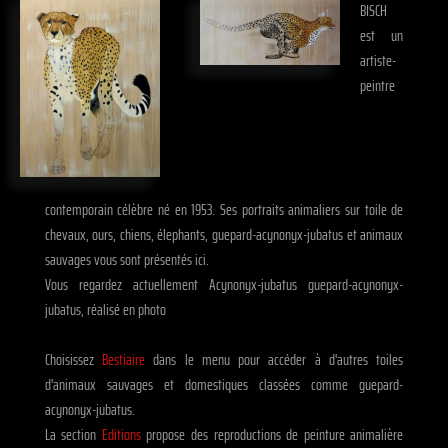
BISCH
est un
artiste-
peintre
contemporain célèbre né en 1953. Ses portraits animaliers sur toile de
chevaux, ours, chiens, élephants, guepard-acynonyx-jubatus et animaux
sauvages vous sont présentés ici.
Vous regardez actuellement Acynonyx-jubatus guepard-acynonyx-
jubatus, réalisé en photo
Choisissez
Bestiaire
dans le menu pour accéder à d'autres toiles
d'animaux sauvages et domestiques classées comme guepard-
acynonyx-jubatus.
La section
Editions
propose des reproductions de peinture animalière