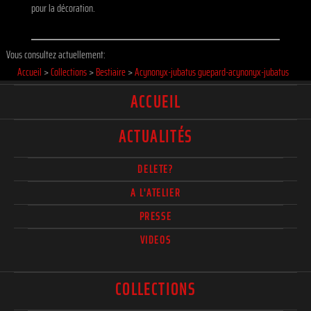
pour la décoration.
Vous consultez actuellement:
Accueil
>
Collections
>
Bestiaire
>
Acynonyx-jubatus guepard-acynonyx-jubatus
ACCUEIL
ACTUALITÉS
DELETE?
A L'ATELIER
PRESSE
VIDEOS
COLLECTIONS