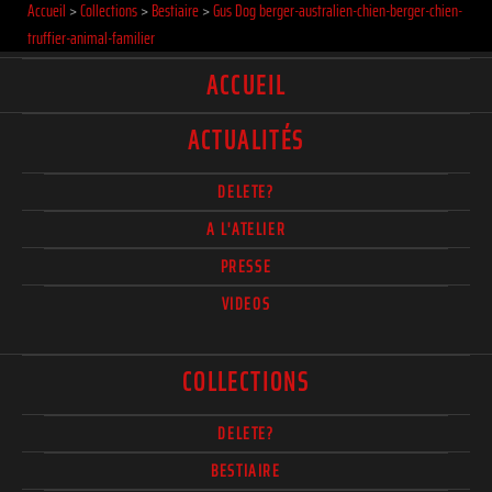
Accueil
>
Collections
>
Bestiaire
>
Gus Dog berger-australien-chien-berger-chien-
truffier-animal-familier
ACCUEIL
ACTUALITÉS
DELETE?
A L'ATELIER
PRESSE
VIDEOS
COLLECTIONS
DELETE?
BESTIAIRE