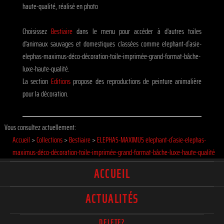
haute-qualité, réalisé en photo
Choisissez
Bestiaire
dans le menu pour accéder à d'autres toiles
d'animaux sauvages et domestiques classées comme elephant-d`asie-
elephas-maximus-déco-décoration-toile-imprimée-grand-format-bâche-
luxe-haute-qualité.
La section
Editions
propose des reproductions de peinture animalière
pour la décoration.
Vous consultez actuellement:
Accueil
>
Collections
>
Bestiaire
>
ELEPHAS-MAXIMUS elephant-d`asie-elephas-
maximus-déco-décoration-toile-imprimée-grand-format-bâche-luxe-haute-qualité
ACCUEIL
ACTUALITÉS
DELETE?